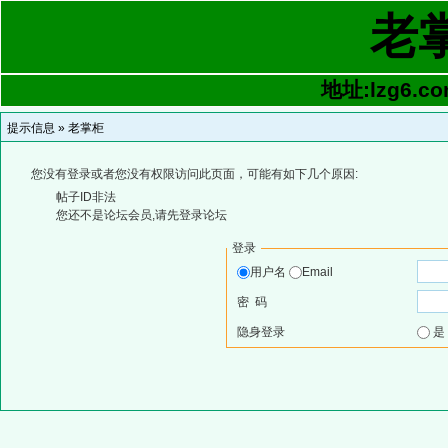
老
地址:lzg6.co
提示信息 »
老掌柜
您没有登录或者您没有权限访问此页面，可能有如下几个原因:
帖子ID非法
您还不是论坛会员,请先登录论坛
登录
用户名
Email
密 码
隐身登录