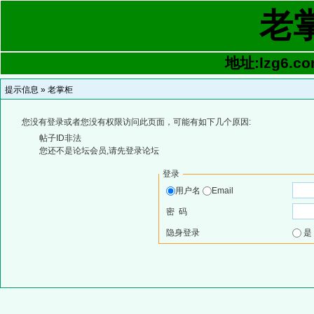
老
地址:lzg6.co
提示信息 »
老掌柜
您没有登录或者您没有权限访问此页面，可能有如下几个原因:
帖子ID非法
您还不是论坛会员,请先登录论坛
登录
用户名
Email
密 码
隐身登录