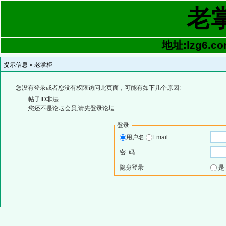
老
地址:lzg6.co
提示信息 »
老掌柜
您没有登录或者您没有权限访问此页面，可能有如下几个原因:
帖子ID非法
您还不是论坛会员,请先登录论坛
登录
用户名
Email
密 码
隐身登录