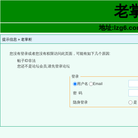
老
地址:lzg6.co
提示信息 »
老掌柜
您没有登录或者您没有权限访问此页面，可能有如下几个原因:
帖子ID非法
您还不是论坛会员,请先登录论坛
登录
用户名
Email
密 码
隐身登录