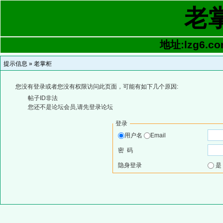
老
地址:lzg6.co
提示信息 »
老掌柜
您没有登录或者您没有权限访问此页面，可能有如下几个原因:
帖子ID非法
您还不是论坛会员,请先登录论坛
登录
用户名
Email
密 码
隐身登录