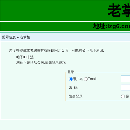
老
地址:lzg6.co
提示信息 »
老掌柜
您没有登录或者您没有权限访问此页面，可能有如下几个原因:
帖子ID非法
您还不是论坛会员,请先登录论坛
登录
用户名
Email
密 码
隐身登录