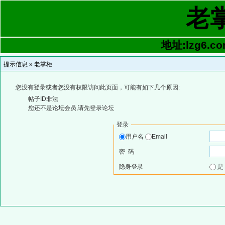
老
地址:lzg6.co
提示信息 »
老掌柜
您没有登录或者您没有权限访问此页面，可能有如下几个原因:
帖子ID非法
您还不是论坛会员,请先登录论坛
登录
用户名
Email
密 码
隐身登录