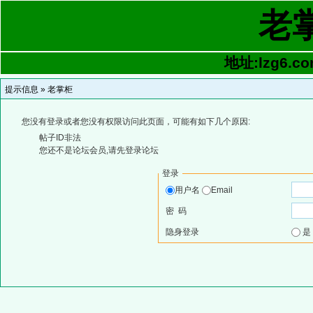
老
地址:lzg6.co
提示信息 »
老掌柜
您没有登录或者您没有权限访问此页面，可能有如下几个原因:
帖子ID非法
您还不是论坛会员,请先登录论坛
登录
用户名
Email
密 码
隐身登录