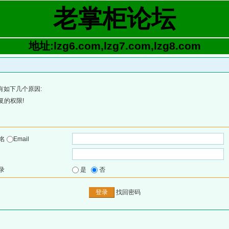
老掌柜论坛
地址:lzg6.com,lzg7.com,lzg8.com
有如下几个原因:
复的权限!
户名
Email
录
是
否
找回密码