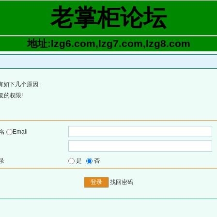
老掌柜论坛
地址:lzg6.com,lzg7.com,lzg8.com
有如下几个原因:
复的权限!
户名
Email
录
是
否
找回密码